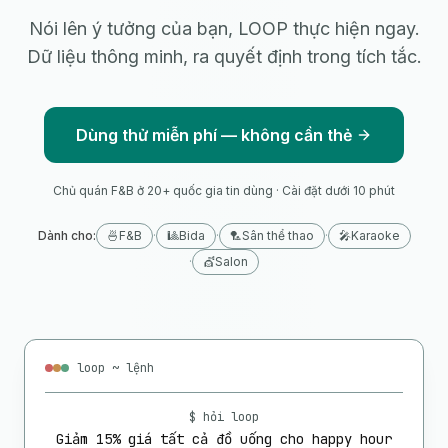
Nói lên ý tưởng của bạn, LOOP thực hiện ngay.
Dữ liệu thông minh, ra quyết định trong tích tắc.
Dùng thử miễn phí — không cần thẻ
Chủ quán F&B ở 20+ quốc gia tin dùng · Cài đặt dưới 10 phút
Dành cho
:
🍜
F&B
·
🎱
Bida
·
🏸
Sân thể thao
·
🎤
Karaoke
·
💇
Salon
loop ~ lệnh
$ hỏi loop
Giảm 15% giá tất cả đồ uống cho happy hour