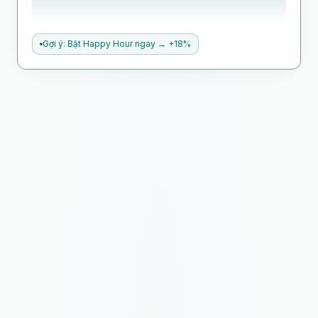
Gợi ý: Bật Happy Hour ngay → +18%