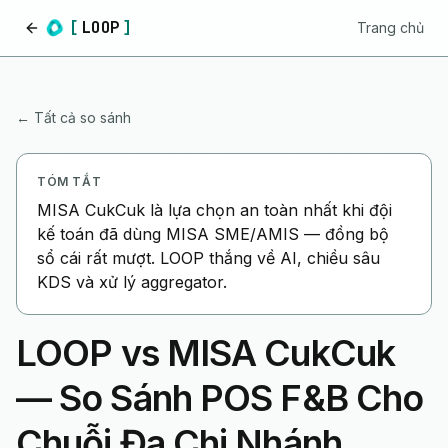
[
LOOP
]
Trang chủ
Trang chủ
← Tất cả so sánh
TÓM TẮT
MISA CukCuk là lựa chọn an toàn nhất khi đội
kế toán đã dùng MISA SME/AMIS — đồng bộ
sổ cái rất mượt. LOOP thắng về AI, chiều sâu
KDS và xử lý aggregator.
LOOP vs MISA CukCuk
— So Sánh POS F&B Cho
Chuỗi Đa Chi Nhánh