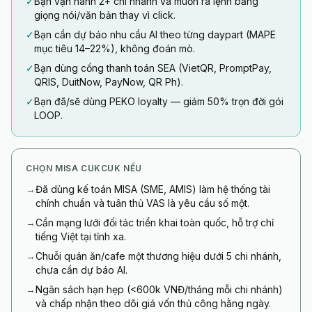
✓
Bạn vận hành 2+ chi nhánh và muốn ra lệnh bằng
giọng nói/văn bản thay vì click.
✓
Bạn cần dự báo nhu cầu AI theo từng daypart (MAPE
mục tiêu 14–22%), không đoán mò.
✓
Bạn dùng cổng thanh toán SEA (VietQR, PromptPay,
QRIS, DuitNow, PayNow, QR Ph).
✓
Bạn đã/sẽ dùng PEKO loyalty — giảm 50% trọn đời gói
LOOP.
CHỌN MISA CUKCUK NẾU
→
Đã dùng kế toán MISA (SME, AMIS) làm hệ thống tài
chính chuẩn và tuân thủ VAS là yêu cầu số một.
→
Cần mạng lưới đối tác triển khai toàn quốc, hỗ trợ chỉ
tiếng Việt tại tỉnh xa.
→
Chuỗi quán ăn/cafe một thương hiệu dưới 5 chi nhánh,
chưa cần dự báo AI.
→
Ngân sách hạn hẹp (<600k VNĐ/tháng mỗi chi nhánh)
và chấp nhận theo dõi giá vốn thủ công hằng ngày.