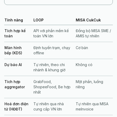
Tính năng
LOOP
MISA CukCuk
Tích hợp kế
API với phần mềm kế
Đồng bộ MISA SME /
toán
toán VN lớn
AMIS tự nhiên
Màn hình
Định tuyến trạm, chạy
Cơ bản
bếp (KDS)
offline
Dự báo AI
Tự nhiên, theo chi
Không có
nhánh & khung giờ
Tích hợp
GrabFood,
Một phần, luồng
aggregator
ShopeeFood, Be hợp
riêng
nhất
Hoá đơn điện
Tự nhiên qua nhà
Tự nhiên qua MISA
tử (HĐĐT)
cung cấp VN lớn
meInvoice