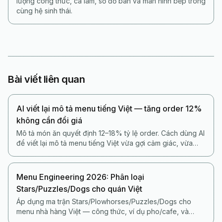
lượng công thức, ca làm, sơ đồ bàn và màn hình bếp trong
cùng hệ sinh thái.
Bài viết liên quan
AI viết lại mô tả menu tiếng Việt — tăng order 12%
không cần đổi giá
Mô tả món ăn quyết định 12–18% tỷ lệ order. Cách dùng AI
để viết lại mô tả menu tiếng Việt vừa gợi cảm giác, vừa
không sa vào sáo rỗng.
Menu Engineering 2026: Phân loại
Stars/Puzzles/Dogs cho quán Việt
Áp dụng ma trận Stars/Plowhorses/Puzzles/Dogs cho
menu nhà hàng Việt — công thức, ví dụ pho/cafe, và
cách AI POS tự gắn nhãn món hàng tuần.