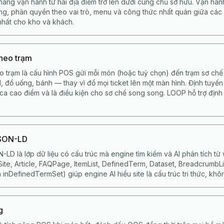
àng vận hành từ hai địa điểm trở lên dưới cùng chủ sở hữu. Vận hàn
ung, phân quyền theo vai trò, menu và công thức nhất quán giữa các 
nhất cho kho và khách.
theo trạm
o trạm là cấu hình POS gửi mỗi món (hoặc tuỳ chọn) đến trạm sơ ch
, đồ uống, bánh — thay vì đổ mọi ticket lên một màn hình. Định tuyến
 ca cao điểm và là điều kiện cho sơ chế song song. LOOP hỗ trợ định
JSON-LD
-LD là lớp dữ liệu có cấu trúc mà engine tìm kiếm và AI phân tích 
te, Article, FAQPage, ItemList, DefinedTerm, Dataset, BreadcrumbList.
 inDefinedTermSet) giúp engine AI hiểu site là cấu trúc tri thức, khôn
g