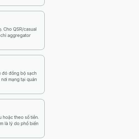
họ. Cho QSR/casual
 chỉ aggregator
au đó đồng bộ sạch
 nơi mạng tại quán
 hoặc theo số tiền.
m là lý do phổ biến