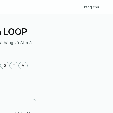
Trang chủ
ển LOOP
hà hàng và AI mà
S
T
V