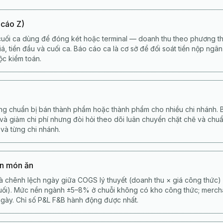
 cáo Z)
uối ca dùng để đóng két hoặc terminal — doanh thu theo phương th
á, tiền đầu và cuối ca. Báo cáo ca là cơ sở để đối soát tiền nộp ngâ
ộc kiểm toán.
ng chuẩn bị bán thành phẩm hoặc thành phẩm cho nhiều chi nhánh. B
 và giảm chi phí nhưng đòi hỏi theo dõi luân chuyển chặt chẽ và ch
 và từng chi nhánh.
ốn món ăn
là chênh lệch ngày giữa COGS lý thuyết (doanh thu × giá công thức)
cuối). Mức nền ngành ±5–8% ở chuỗi không có kho công thức; merc
gày. Chỉ số P&L F&B hành động được nhất.