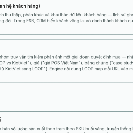
an hệ khách hàng)
nh thu thập, phân khúc và khai thác dữ liệu khách hàng — lịch sử ghé
vòng đời. Trong F&B, CRM biến khách vãng lai vô danh thành khách qu
nhóm truy vấn tìm kiếm phản ánh một giai đoạn quyết định mua — nhậ
OOP vs KiotViet"), giá ("giá POS Việt Nam"), bằng chứng ("case stud
 từ KiotViet sang LOOP"). Engine nội dung LOOP map mỗi URL vào 
.
ế
à bản số lượng sản xuất theo trạm theo SKU buổi sáng, truyền thống