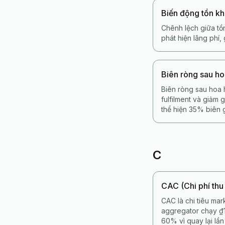
Biến động tồn k
Chênh lệch giữa tồn
phát hiện lãng phí
Biên ròng sau h
Biên ròng sau hoa 
fulfilment và giảm
thể hiện 35% biên 
C
CAC (Chi phí thu
CAC là chi tiêu mar
aggregator chạy ₫
60% vì quay lại lần 