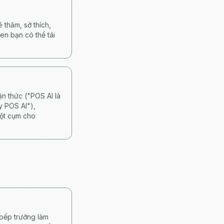
 thăm, sở thích,
en bạn có thể tái
n thức ("POS AI là
y POS AI"),
một cụm cho
 bếp trưởng làm