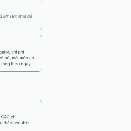
ố sớm tốt nhất để
tor, chi phí
 có nó, một món có
 tảng theo ngày.
, CAC chỉ
d thấp hơn 40–