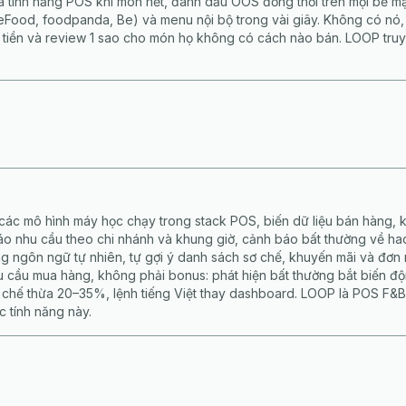
à tính năng POS khi món hết, đánh dấu OOS đồng thời trên mọi bề m
Food, foodpanda, Be) và menu nội bộ trong vài giây. Không có nó,
tiền và review 1 sao cho món họ không có cách nào bán. LOOP truy
 các mô hình máy học chạy trong stack POS, biến dữ liệu bán hàng, k
 nhu cầu theo chi nhánh và khung giờ, cảnh báo bất thường về hao
ng ngôn ngữ tự nhiên, tự gợi ý danh sách sơ chế, khuyến mãi và đơn 
u cầu mua hàng, không phải bonus: phát hiện bất thường bắt biến độ
 chế thừa 20–35%, lệnh tiếng Việt thay dashboard. LOOP là POS F&B 
c tính năng này.