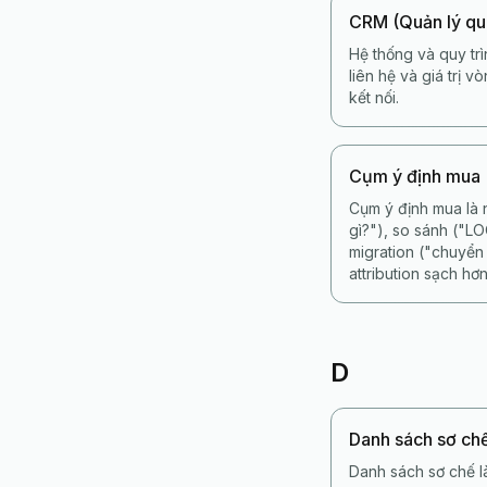
CRM (Quản lý qu
Hệ thống và quy trì
liên hệ và giá trị 
kết nối.
Cụm ý định mua
Cụm ý định mua là 
gì?"), so sánh ("L
migration ("chuyển
attribution sạch hơn
D
Danh sách sơ ch
Danh sách sơ chế l