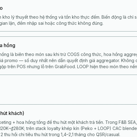
ho
 kho lý thuyết theo hệ thống và tồn kho thực đếm. Biến động là chỉ s
, gian lận, đếm nhập sai hoặc công thức không đúng.
oa hồng
hồng là biên theo món sau khi trừ COGS công thức, hoa hồng aggrega
 giá promo — số duy nhất nên dẫn quyết định giá aggregator. Không
gộp trên POS nhưng lỗ trên GrabFood. LOOP hiện theo món theo nền
 hút khách)
keting + hoa hồng tổng để thu hút một khách trả tiền. Trong F&B SEA
120K–₫280K; trên stack loyalty khép kín (Peko + LOOP) CAC blende
2 thu hồi chi tiêu thu hút trong 1,4–2,1 tháng cho QSR/casual.