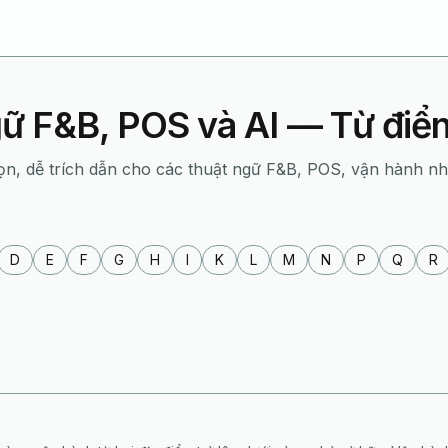
ữ F&B, POS và AI — Từ đi
ọn, dễ trích dẫn cho các thuật ngữ F&B, POS, vận hành n
D
E
F
G
H
I
K
L
M
N
P
Q
R