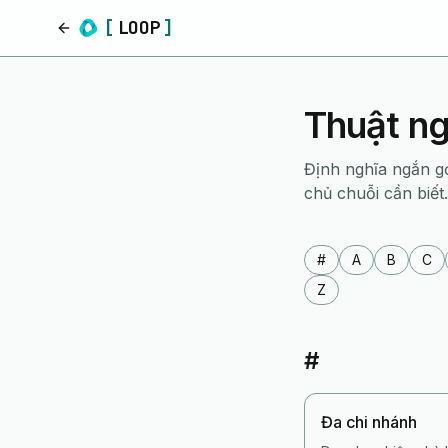
[
LOOP
]
Trang chủ
Thuật ng
Định nghĩa ngắn g
chủ chuỗi cần biết.
#
A
B
C
Z
#
Đa chi nhánh