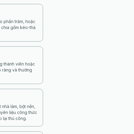
eo phần trăm, hoặc
ộ chia gồm kéo-thả
ng thành viên hoặc
rõ ràng và thưởng
 nhà làm, bột nền,
uyên liệu công thức
 lại thủ công.