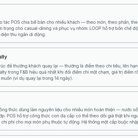
ao tác POS chia bill bàn cho nhiều khách — theo món, theo phần, th
n trọng cho casual-dining và phục vụ nhóm. LOOP hỗ trợ bốn chế đ
 diện thu ngân di động.
alty
rúc để thưởng khách quay lại — thường là điểm theo chi tiêu, lên hạ
alty trong F&B hiệu quả nhất khi đổi điểm chỉ một chạm, giá trị điểm 
muốn (ví dụ quay lại trong 14 ngày).
ông thức dùng làm nguyên liệu cho nhiều món hoàn thiện — nước sốt
p. POS hỗ trợ công thức con đa cấp có thể theo dõi giá thật khi ng
 chi phí cho mọi món phụ thuộc tự động. Hệ thống một cấp buộc nhập