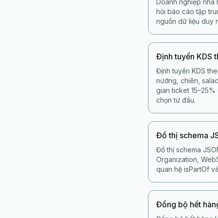
Doanh nghiệp nhà h
hỏi báo cáo tập tr
nguồn dữ liệu duy 
Định tuyến KDS 
Định tuyến KDS the
nướng, chiên, salad
gian ticket 15–25%
chọn từ đầu.
Đồ thị schema 
Đồ thị schema JSON
Organization, WebSi
quan hệ isPartOf và
Đồng bộ hết hàn