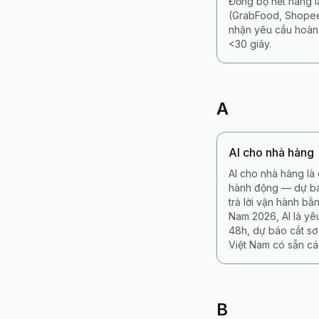
Đồng bộ hết hàng l
(GrabFood, Shopee
nhận yêu cầu hoàn 
<30 giây.
A
AI cho nhà hàng
AI cho nhà hàng là
hành động — dự báo
trả lời vận hành bằ
Nam 2026, AI là yê
48h, dự báo cắt sơ
Việt Nam có sẵn cá
B