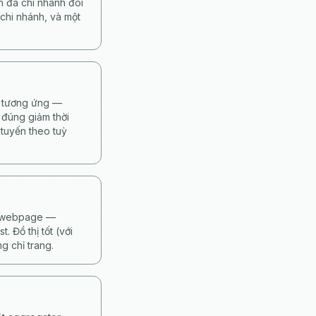
h đa chi nhánh đòi
chi nhánh, và một
ế tương ứng —
 đúng giảm thời
 tuyến theo tuỳ
từ webpage —
 Đồ thị tốt (với
g chỉ trang.